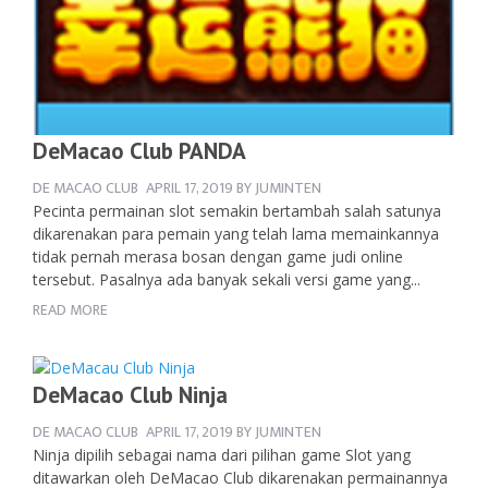
DeMacao Club PANDA
DE MACAO CLUB
APRIL 17, 2019
BY
JUMINTEN
Pecinta permainan slot semakin bertambah salah satunya
dikarenakan para pemain yang telah lama memainkannya
tidak pernah merasa bosan dengan game judi online
tersebut. Pasalnya ada banyak sekali versi game yang...
READ MORE
DeMacao Club Ninja
DE MACAO CLUB
APRIL 17, 2019
BY
JUMINTEN
Ninja dipilih sebagai nama dari pilihan game Slot yang
ditawarkan oleh DeMacao Club dikarenakan permainannya