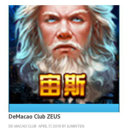
DeMacao Club ZEUS
DE MACAO CLUB
APRIL 17, 2019
BY
JUMINTEN