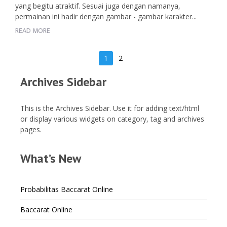
yang begitu atraktif. Sesuai juga dengan namanya,
permainan ini hadir dengan gambar - gambar karakter...
READ MORE
1
2
Archives Sidebar
This is the Archives Sidebar. Use it for adding text/html
or display various widgets on category, tag and archives
pages.
What’s New
Probabilitas Baccarat Online
Baccarat Online