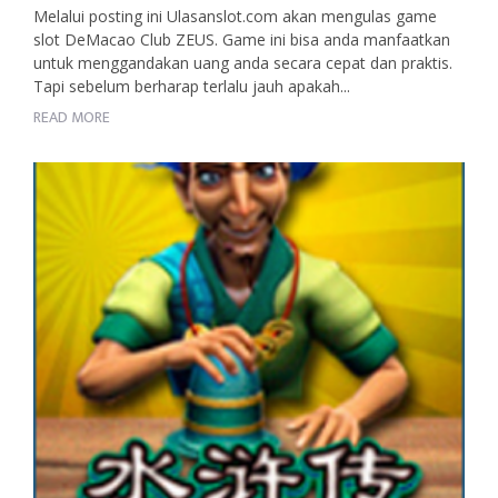
Melalui posting ini Ulasanslot.com akan mengulas game
slot DeMacao Club ZEUS. Game ini bisa anda manfaatkan
untuk menggandakan uang anda secara cepat dan praktis.
Tapi sebelum berharap terlalu jauh apakah...
READ MORE