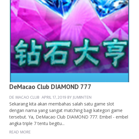
DeMacao Club DIAMOND 777
DE MACAO CLUB
APRIL 17, 2019
BY
JUMINTEN
Sekarang kita akan membahas salah satu game slot
dengan nama yang sangat matching bagi kategori game
tersebut. Ya, DeMacao Club DIAMOND 777. Embel - embel
angka triple 7 tentu begitu...
READ MORE