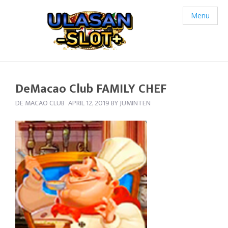
Menu
DeMacao Club FAMILY CHEF
DE MACAO CLUB
APRIL 12, 2019
BY
JUMINTEN