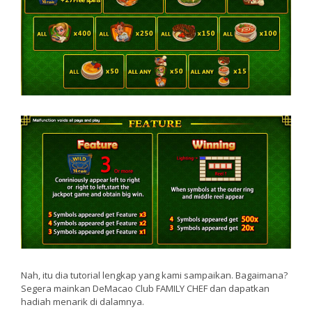
Nah, itu dia tutorial lengkap yang kami sampaikan. Bagaimana?
Segera mainkan DeMacao Club FAMILY CHEF dan dapatkan
hadiah menarik di dalamnya.