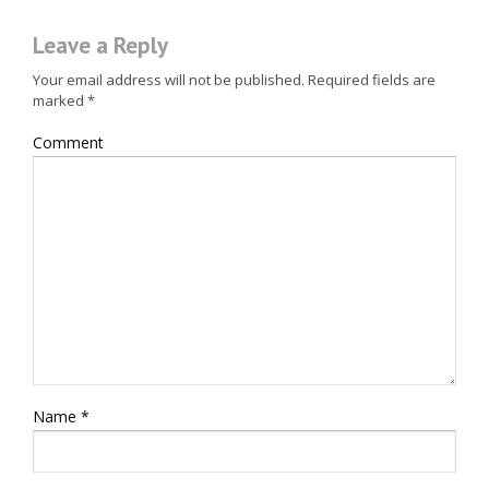
Leave a Reply
Your email address will not be published.
Required fields are
marked
*
Comment
Name
*