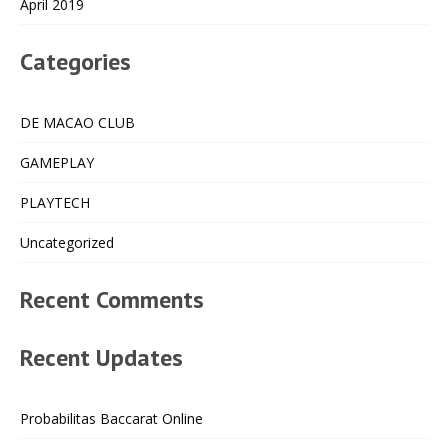
April 2019
Categories
DE MACAO CLUB
GAMEPLAY
PLAYTECH
Uncategorized
Recent Comments
Recent Updates
Probabilitas Baccarat Online