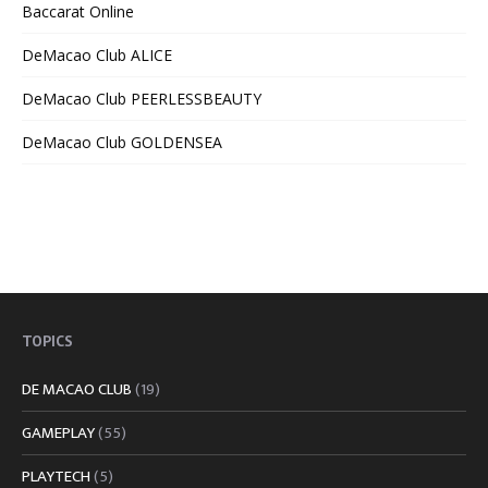
Baccarat Online
DeMacao Club ALICE
DeMacao Club PEERLESSBEAUTY
DeMacao Club GOLDENSEA
TOPICS
DE MACAO CLUB
(19)
GAMEPLAY
(55)
PLAYTECH
(5)