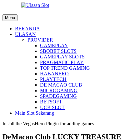
Menu
BERANDA
ULASAN
PROVIDER
GAMEPLAY
SBOBET SLOTS
GAMEPLAY SLOTS
PRAGMATIC PLAY
TOP TREND GAMING
HABANERO
PLAYTECH
DE MACAO CLUB
MICROGAMING
SPADEGAMING
BETSOFT
UCB SLOT
Main Slot Sekarang
Install the VegasHero Plugin for adding games
DeMacao Club LUCKY TREASURE