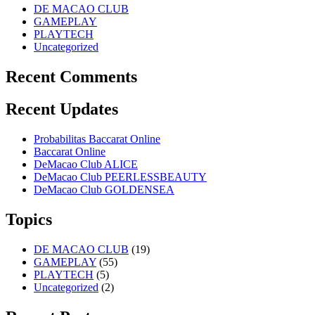
DE MACAO CLUB
GAMEPLAY
PLAYTECH
Uncategorized
Recent Comments
Recent Updates
Probabilitas Baccarat Online
Baccarat Online
DeMacao Club ALICE
DeMacao Club PEERLESSBEAUTY
DeMacao Club GOLDENSEA
Topics
DE MACAO CLUB
(19)
GAMEPLAY
(55)
PLAYTECH
(5)
Uncategorized
(2)