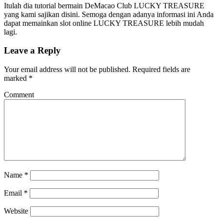
Itulah dia tutorial bermain DeMacao Club LUCKY TREASURE
yang kami sajikan disini. Semoga dengan adanya informasi ini Anda
dapat memainkan slot online LUCKY TREASURE lebih mudah
lagi.
Leave a Reply
Your email address will not be published.
Required fields are
marked
*
Comment
Name
*
Email
*
Website