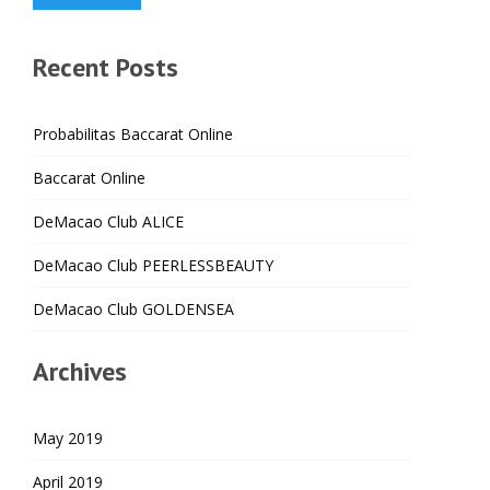
Recent Posts
Probabilitas Baccarat Online
Baccarat Online
DeMacao Club ALICE
DeMacao Club PEERLESSBEAUTY
DeMacao Club GOLDENSEA
Archives
May 2019
April 2019